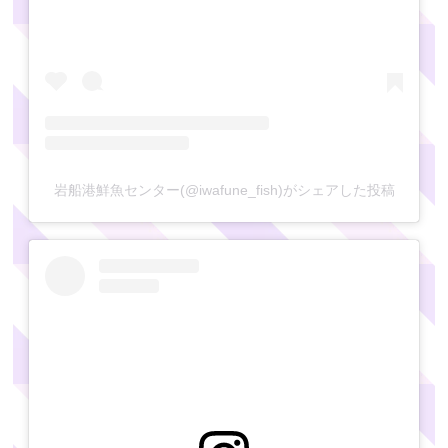
岩船港鮮魚センター(@iwafune_fish)がシェアした投稿