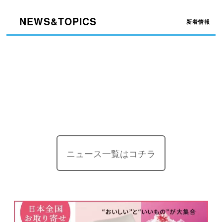
NEWS&TOPICS
新着情報
[!% if (image.url!="") { %]
[!% } %]
[%title%]
ニュース一覧はコチラ